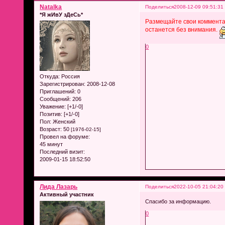
Natalka
Поделиться
2008-12-09 09:51:31
*Я жИвУ зДеСь*
Размещайте свои комментар
останется без внимания.
0
Откуда:
Россия
Зарегистрирован
: 2008-12-08
Приглашений:
0
Сообщений:
206
Уважение:
[+1/-0]
Позитив:
[+1/-0]
Пол:
Женский
Возраст:
50
[1976-02-15]
Провел на форуме:
45 минут
Последний визит:
2009-01-15 18:52:50
Лида Лазарь
Поделиться
2022-10-05 21:04:20
Активный участник
Спасибо за информацию.
0