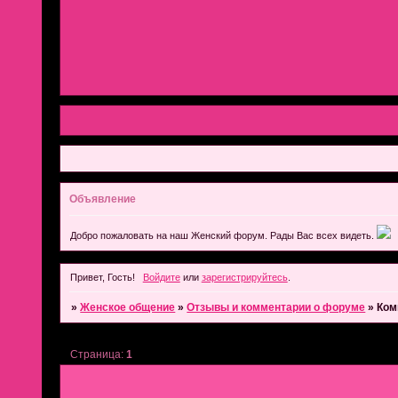
Объявление
Добро пожаловать на наш Женский форум. Рады Вас всех видеть.
Привет, Гость!
Войдите
или
зарегистрируйтесь
.
»
Женское общение
»
Отзывы и комментарии о форуме
»
Ком
Страница:
1