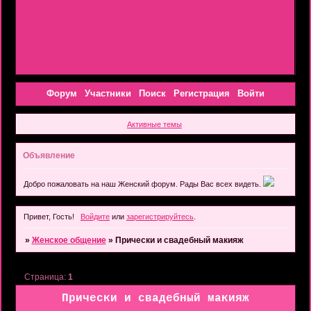
Форум
Участники
Поиск
Регистрация
Войти
Активные темы
Объявление
Добро пожаловать на наш Женский форум. Рады Вас всех видеть.
Привет, Гость!
Войдите
или
зарегистрируйтесь
.
»
Женское общение
»
Прически и свадебный макияж
Страница:
1
Прически и свадебный макияж