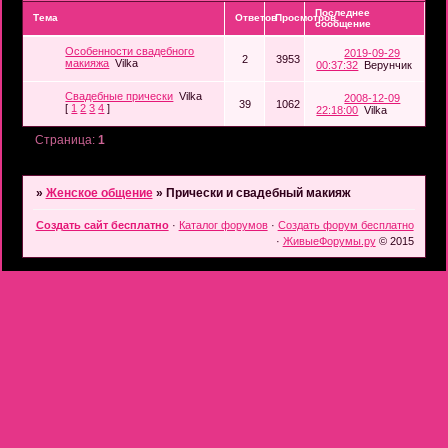
Последнее
Тема
Ответов
Просмотров
сообщение
Особенности свадебного
2019-09-29
2
3953
макияжа
Vilka
00:37:32
Верунчик
Свадебные прически
Vilka
2008-12-09
39
1062
[
1
2
3
4
]
22:18:00
Vilka
Страница:
1
»
Женское общение
»
Прически и свадебный макияж
Создать сайт бесплатно
·
Каталог форумов
·
Создать форум бесплатно
·
ЖивыеФорумы.ру
© 2015